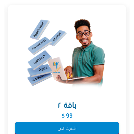
باقة ٢
99 $
اشترك الان