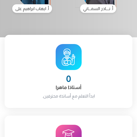
أ. نـــــادر السمــــاني
أ. ايهاب ابراهيم على
0
أستاذا ماهرا
ابدأ التعلم مع أساتذة محترفين.